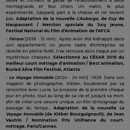
vallée et confient la garde de l'établissement à deux
montagnards et leur chien. Un matin, le plus
expérimenté, Gaspard, part à la chasse et ne revient
pas.
Adaptation de la nouvelle
L'Auberge
, de Guy de
Maupassant / Mention spéciale du Jury jeune,
Festival National du Film d'Animation de l'AFCA
-
Féroce
(2018 - 15 min) : Après avoir été kidnappé dans
son appartement, un jeune cadre d'entreprise se
réveille en pleine forêt. Il se retrouve alors traqué par un
mystérieux chasseur.
Sélectionné au CÉSAR 2019 du
meilleur court métrage d'animation / Best animation,
Buried Alive Film Festival, Atlanta
-
Le Voyage Immobile
(2024 - 24 min) : 1929. Dans son
magasin de photographie, Kléber, bouleversé par sa
rencontre avec Lucie, lui propose de la prendre chaque
jour en photo, tout au long de sa vie et jusqu'à sa mort,
afin de créer une oeuvre unique, un film témoignage du
passage du temps...
Adaptation de la nouvelle
Le
Voyage immobile
(de Kléber Bourguignault), de Jean
Vautrin / Nomination Prix Unifrance du court-
métrage, Paris/Cannes.