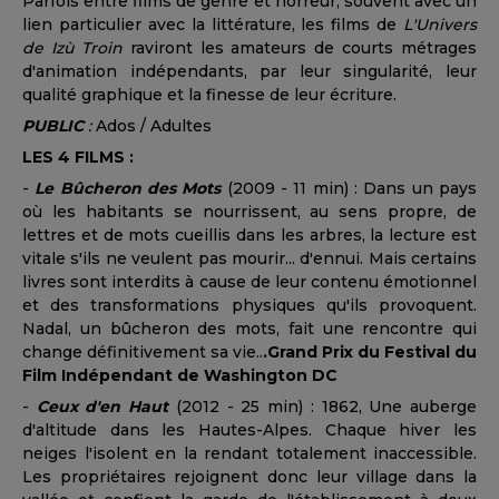
Parfois entre films de genre et horreur, souvent avec un
lien particulier avec la littérature, les films de
L'Univers
de Izù Troin
raviront les amateurs de courts métrages
d'animation indépendants, par leur singularité, leur
qualité graphique et la finesse de leur écriture.
PUBLIC
:
Ados / Adultes
LES 4 FILMS :
-
Le Bûcheron des Mots
(2009 - 11 min) : Dans un pays
où les habitants se nourrissent, au sens propre, de
lettres et de mots cueillis dans les arbres, la lecture est
vitale s'ils ne veulent pas mourir... d'ennui. Mais certains
livres sont interdits à cause de leur contenu émotionnel
et des transformations physiques qu'ils provoquent.
Nadal, un bûcheron des mots, fait une rencontre qui
change définitivement sa vie..
.Grand Prix du Festival du
Film Indépendant de Washington DC
-
Ceux d'en Haut
(2012 - 25 min) : 1862, Une auberge
d'altitude dans les Hautes-Alpes. Chaque hiver les
neiges l'isolent en la rendant totalement inaccessible.
Les propriétaires rejoignent donc leur village dans la