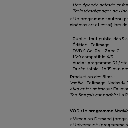
-
Une épopée animée et fant
-
Trois témoignages de l'inc
> Un programme soutenu par
cinémas art et essai) lors de
- Public : tout public, dès 5 
- Édition : Folimage
- DVD 5 Go, PAL, Zone 2
- 16/9 compatible 4/3
- Audio : programme 5.1 / st
- Durée totale : 1h 15 min en
Production des films :
Vanille
: Folimage, Nadasdy F
Kiko et les animaux
: Folima
Ton français est parfait
: La 
VOD : le programme
Vanill
>
Vimeo on Demand
(progr
>
Universciné
(programme s