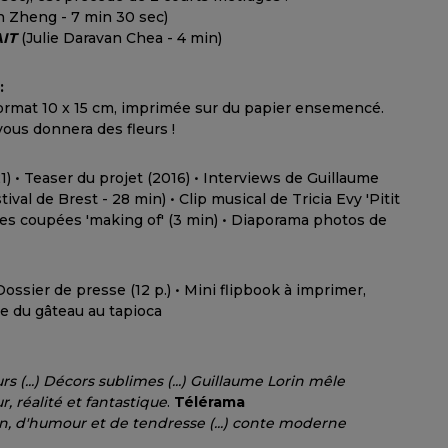
 Zheng - 7 min 30 sec)
IT
(Julie Daravan Chea - 4 min)
:
mat 10 x 15 cm, imprimée sur du papier ensemencé.
vous donnera des fleurs !
) • Teaser du projet (2016) • Interviews de Guillaume
ival de Brest - 28 min) • Clip musical de Tricia Evy 'Pitit
es coupées 'making of' (3 min) • Diaporama photos de
Dossier de presse (12 p.) • Mini flipbook à imprimer,
te du gâteau au tapioca
 (...) Décors sublimes (...) Guillaume Lorin mêle
 réalité et fantastique
.
Télérama
n, d'humour et de tendresse (...) conte moderne