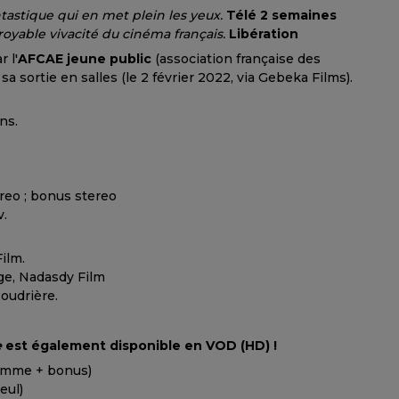
astique qui en met plein les yeux.
Télé 2 semaines
royable vivacité du cinéma français.
Libération
 l'
AFCAE jeune public
(association française des
 sa sortie en salles (le 2 février 2022, via Gebeka Films).
ans.
ereo ; bonus stereo
v.
ilm.
ge, Nadasdy Film
Poudrière.
e
est également disponible en VOD (HD) !
amme + bonus)
eul)