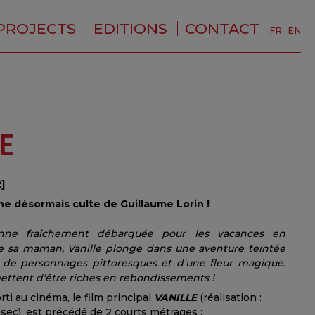
PROJECTS
EDITIONS
CONTACT
FR
EN
E
]
 désormais culte de Guillaume Lorin !
ienne fraîchement débarquée pour les vacances en
de sa maman, Vanille plonge dans une aventure teintée
 de personnages pittoresques et d'une fleur magique.
ettent d'être riches en rebondissements !
i au cinéma, le film principal
VANILLE
(réalisation :
sec), est précédé de 2 courts métrages :