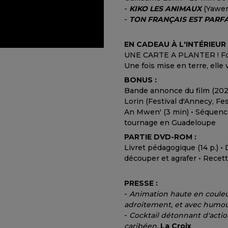
-
KIKO LES ANIMAUX
(Yawen
-
TON FRANÇAIS EST PARFA
EN CADEAU À L'INTÉRIEUR 
UNE CARTE A PLANTER ! For
Une fois mise en terre, elle 
BONUS :
Bande annonce du film (2021
Lorin (Festival d'Annecy, Fest
An Mwen' (3 min) • Séquenc
tournage en Guadeloupe
PARTIE DVD-ROM :
Livret pédagogique (14 p.) • 
découper et agrafer • Recet
PRESSE :
-
Animation haute en couleurs
adroitement, et avec humour,
-
Cocktail détonnant d'actio
caribéen.
La Croix