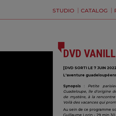
STUDIO
CATALOG
WHO ARE WE ?
NEWS
RESIDENCE
SERVICES
BACKSTAGE
DVD VANILL
[DVD SORTI LE 7 JUIN 2022
L'aventure guadeloupéenne
Synopsis
:
Petite paris
Guadeloupe, île d'origine 
de mystère, à la rencontre
Voilà des vacances qui prom
Au sein de ce programme sort
Guillaume Lorin - 29 min 30 