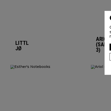
ARIOL
LITTLE
(SAIS
JØ
3)