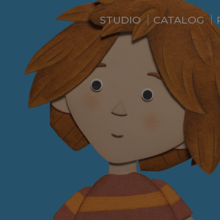
STUDIO
CATALOG
WHO ARE WE ?
NEWS
RESIDENCE
SERVICES
BACKSTAGE