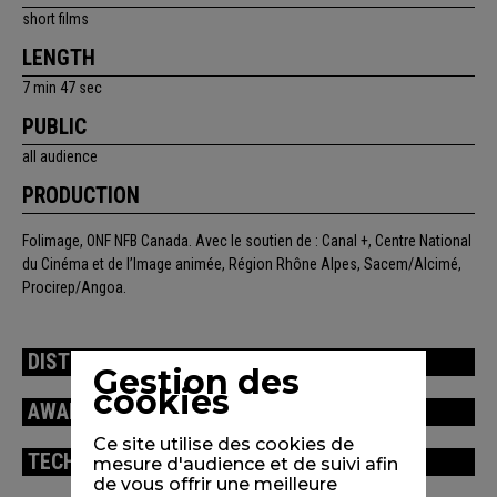
short films
LENGTH
7 min 47 sec
PUBLIC
all audience
PRODUCTION
Folimage, ONF NFB Canada. Avec le soutien de : Canal +, Centre National
du Cinéma et de l’Image animée, Région Rhône Alpes, Sacem/Alcimé,
Procirep/Angoa.
DISTRIBUTION
Gestion des
cookies
AWARDS / FESTIVALS
Ce site utilise des cookies de
TECHNICAL INFORMATION
mesure d'audience et de suivi afin
de vous offrir une meilleure