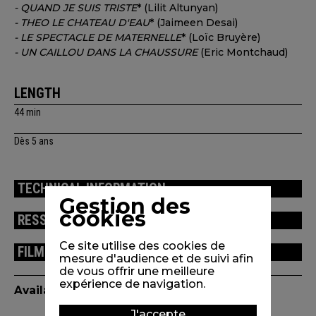
- QUAND JE SUIS TRISTE
* (Lilit Altunyan)
- THEO LE CHATEAU D'EAU
* (Jaimeen Desai)
- LE SPECTACLE DE MATERNELLE
* (Loïc Bruyère)
- UN CAILLOU DANS LA CHAUSSURE
(Eric Montchaud)
LENGTH
44 min
Dès 5 ans
TECHNICAL INFORMATION
Gestion des
cookies
RESSOURCES
Ce site utilise des cookies de
FILMS FROM THE PROGRAMME
mesure d'audience et de suivi afin
de vous offrir une meilleure
expérience de navigation.
Available edition(s)
J'accepte