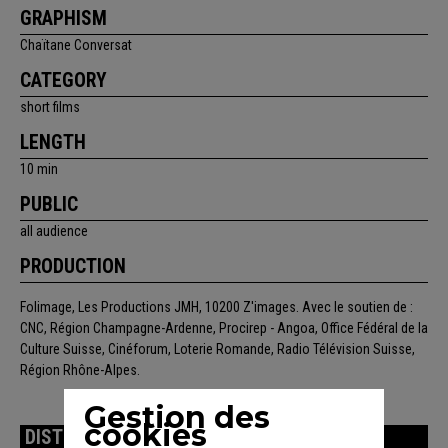
GRAPHISM
Chaïtane Conversat
CATEGORY
short films
LENGTH
10 min
PUBLIC
all audience
PRODUCTION
Folimage, Les Productions JMH, 10200 Z'images. Avec le soutien de :
CNC, Région Champagne-Ardenne, Procirep - Angoa, Office Fédéral de la
Culture Suisse, Cinéforum, Loterie Romande, Radio Télévision Suisse,
Région Rhône-Alpes.
Gestion des
cookies
DISTRIBUTION