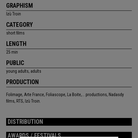
GRAPHISM
Izù Troin
CATEGORY
short films
LENGTH
25 min
PUBLIC
young adults, adults
PRODUCTION
Folimage, Arte France, Foliascope, La Boite,... productions, Nadasdy
films, RTS, Izù Troin.
DISTRIBUTION
AWARDS / FESTIVALS