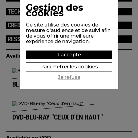
Gestion des
cookies
TECHNICAL INFORMATION
CREDITS
Ce site utilise des cookies de
mesure d'audience et de suivi afin
de vous offrir une meilleure
RESSOURCES
expérience de navigation.
J'accepte
Available edition(s)
Paramètrer les cookies
Je refuse
BLU-RAY L'UNIVERS DE IZÙ TROIN
DVD-BLU-RAY "CEUX D'EN HAUT"
Available on VOD