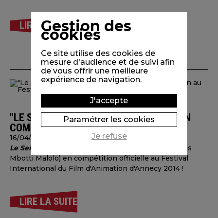
Gestion des
LIRE LA SUITE
cookies
Ce site utilise des cookies de
mesure d'audience et de suivi afin
de vous offrir une meilleure
expérience de navigation.
J'accepte
"LE SENS DU TOUCHER" SÉLECTIONNÉ EN
Paramétrer les cookies
COMPÉTITION AU FESTIVAL D'ANNECY !
Je refuse
16/04/2014
Le Sens du toucher
(court métrage de Jean-Charles
Mbotti Malolo) en compétition officielle au Festival
International du Film d'Animation d'Annecy 2014 !
LIRE LA SUITE