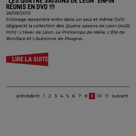
"LES QUATRE SAISONS DE LÉON" ENFIN
RÉUNIS EN DVD !!!
26/09/2013
Folimage rassemble enfin dans un seul et même DVD
(digipack) la collection des
Quatre saisons de Léon
(4x26
min) !
L'Hiver de Léon
,
Le Printemps de Mélie
,
L'Été de
Boniface
et
L'Automne de Pougne
.
LIRE LA SUITE
précédent
1
2
3
4
5
6
7
8
9
10
11
suivant