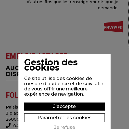
d'autres fins que les renseignements que je
demande.
EMPLOIS / STAGES
Gestion des
cookies
AUCUNE OFFRE D'EMPLOI
DISPONIBLE EN CE MOMENT.
Ce site utilise des cookies de
mesure d'audience et de suivi afin
de vous offrir une meilleure
FOLIMAGE
expérience de navigation.
J'accepte
Palais consulaire
3 place Simone Veil
Paramétrer les cookies
26000 Valence - France
04 75 78 48 68
Je refuse