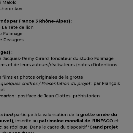
i Malolo
Tcherenkov
rnés par France 3 Rhône-Alpes)
:
e La Tête de lion
io Folimage
de Peaugres
ges) :
 Jacques-Rémy Girerd, fondateur du studio Folimage
lms et de leurs auteurs/réalisateurs (notes d'intentions
s films et photos originales de la grotte
 quelques chiffres / Présentation du projet
: par François
jet
imation
: postface de Jean Clottes, préhistorien,
s tard
participe à la valorisation de la
grotte ornée du
auvet)
, inscrite au
patrimoine mondial de l'UNESCO
et
c
, sa réplique. Dans le cadre du dispositif "
Grand projet