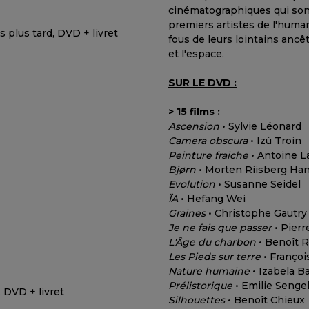
cinématographiques qui sont
premiers artistes de l'huma
fous de leurs lointains ancê
et l'espace.
SUR LE DVD :
> 15 films :
Ascension
• Sylvie Léonard
Camera obscura
• Izù Troin
Peinture fraiche
• Antoine L
Bjørn
• Morten Riisberg Ha
Evolution
• Susanne Seidel
ÏA
• Hefang Wei
Graines
• Christophe Gautry
Je ne fais que passer
• Pierr
L'Âge du charbon
• Benoît 
Les Pieds sur terre
• Françoi
Nature humaine
• Izabela B
Prélistorique
• Emilie Senge
Silhouettes
• Benoît Chieux