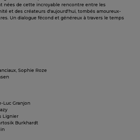
 nées de cette incroyable rencontre entre les
nité et des créateurs d'aujourd'hui, tombés amoureux-
tres. Un dialogue fécond et généreux à travers le temps
anciaux, Sophie Roze
nsen
e-Luc Granjon
Razy
s Lignier
artosik Burkhardt
lin