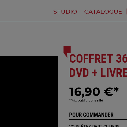
STUDIO
CATALOGUE
QUI SOMMES-NOUS ?
ACTUALITÉS
RÉSIDENCE
PRESTATIONS
BACKSTAGE
COFFRET 36
DVD + LIVR
16,90 €*
*Prix public conseillé
POUR COMMANDER
VOUS ÊTES PARTICULIERS