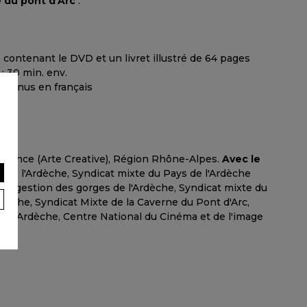
 du pont d'Arc
".
 contenant le DVD et un livret illustré de 64 pages
: 30 min. env.
, bonus en français
o
 France (Arte Creative), Région Rhône-Alpes.
Avec le
 de l'Ardèche, Syndicat mixte du Pays de l'Ardèche
 de gestion des gorges de l'Ardèche, Syndicat mixte du
dèche, Syndicat Mixte de la Caverne du Pont d'Arc,
me-Ardèche, Centre National du Cinéma et de l'image