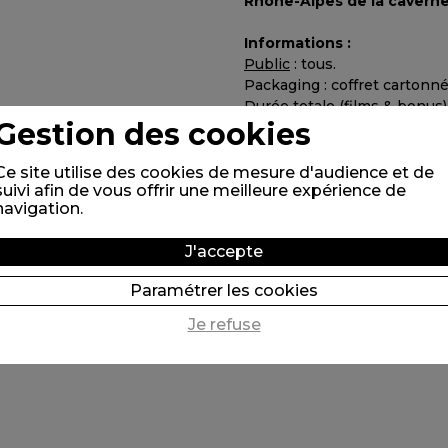
Rhône-Alpes de la caverne
Informations :
Public
: tous.
Packaging : coffret cartonné
Durée totale (films & bonus) 
Gestion des cookies
Langue : films sans dialogue
Audio : 5.1, compatible stere
DVD PAL, toutes zones.
Ce site utilise des cookies de mesure d'audience et de
suivi afin de vous offrir une meilleure expérience de
navigation.
Edition
: Folimage.
Production
: Folimage, Arte
J'accepte
soutien de :
Conseil Général
Méridionale, Syndicat mixte
Paramétrer les cookies
Parc Naturel des Monts d'Ar
Caisse d'Épargne Loire-Drô
Je refuse
animée.