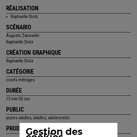
RÉALISATION
Raphaëlle Stolz
SCÉNARIO
Augusto Zanovello
Raphaëlle Stolz
CRÉATION GRAPHIQUE
Raphaëlle Stolz
CATÉGORIE
courts métrages
DURÉE
13 min 50 sec
PUBLIC
jeunes adultes, adultes, adolescents
PRODUCTION
Gestion des