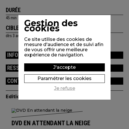
DURÉE
45 min
Gestion des
cookies
CIBLE(S)
dès 3 ans
Ce site utilise des cookies de
mesure d'audience et de suivi afin
de vous offrir une meilleure
INFORMATIONS TECHNIQUES
expérience de navigation.
J'accepte
RESSOURCES
Paramétrer les cookies
CONTENU DU PROGRAMME
Je refuse
Edition(s) disponible(s)
DVD EN ATTENDANT LA NEIGE