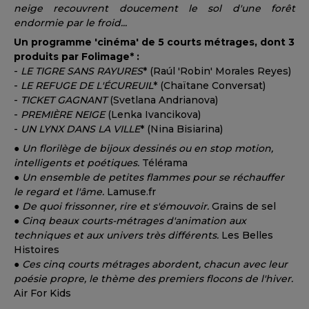
neige recouvrent doucement le sol d'une forêt
endormie par le froid...
Un programme 'cinéma' de 5 courts métrages, dont 3
produits par Folimage* :
-
LE TIGRE SANS RAYURES
* (Raúl 'Robin' Morales Reyes)
-
LE REFUGE DE L'ÉCUREUIL
* (Chaïtane Conversat)
-
TICKET GAGNANT
(Svetlana Andrianova)
-
PREMIÈRE NEIGE
(Lenka Ivancikova)
-
UN LYNX DANS LA VILLE
* (Nina Bisiarina)
●
Un florilège de bijoux dessinés ou en stop motion,
intelligents et poétiques.
Télérama
●
Un ensemble de petites flammes pour se réchauffer
le regard et l'âme.
Lamuse.fr
●
De quoi frissonner, rire et s'émouvoir.
Grains de sel
●
Cinq beaux courts-métrages d'animation aux
techniques et aux univers très différents.
Les Belles
Histoires
●
Ces cinq courts métrages abordent, chacun avec leur
poésie propre, le thème des premiers flocons de l'hiver.
Air For Kids