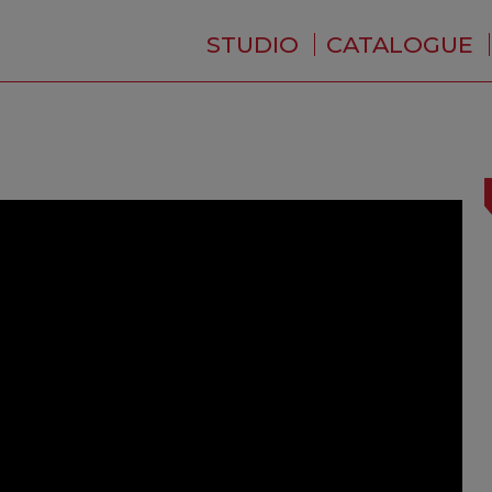
STUDIO
CATALOGUE
QUI SOMMES-NOUS ?
ACTUALITÉS
RÉSIDENCE
PRESTATIONS
BACKSTAGE